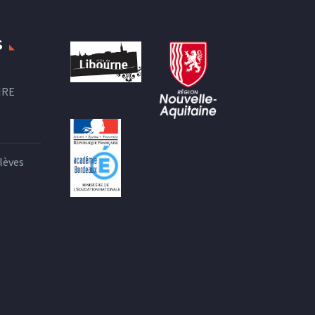
S
IRE
lèves