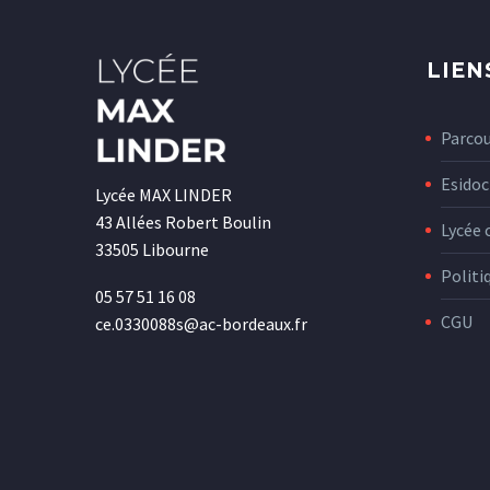
LIEN
Parco
Esidoc
Lycée MAX LINDER
43 Allées Robert Boulin
Lycée 
33505 Libourne
Politi
05 57 51 16 08
CGU
ce.0330088s@ac-bordeaux.fr