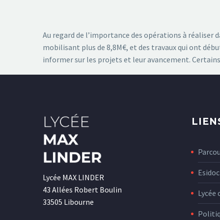
Au regard de l’importance des opérations à réaliser 
mobilisant plus de 8,8M€, et des travaux qui ont dé
informer sur les projets et leur avancement. Certains
LIEN
Parco
Esidoc
Lycée MAX LINDER
43 Allées Robert Boulin
Lycée 
33505 Libourne
Politi