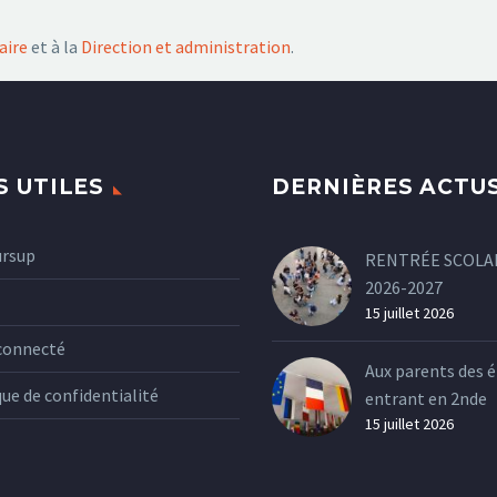
aire
et à la
Direction et administration
.
S UTILES
DERNIÈRES ACTU
ursup
RENTRÉE SCOLA
2026-2027
15 juillet 2026
connecté
Aux parents des é
que de confidentialité
entrant en 2nde
15 juillet 2026