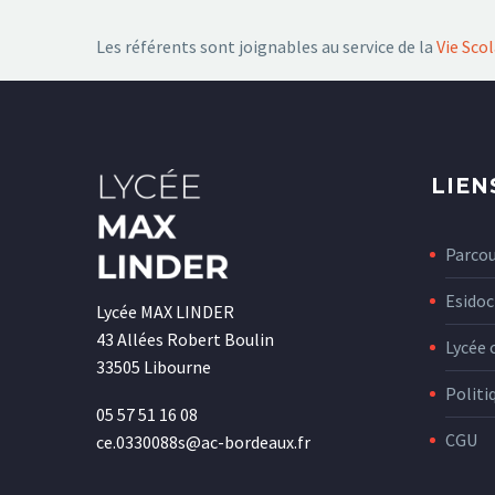
Les référents sont joignables au service de la
Vie Scol
LIEN
Parco
Esidoc
Lycée MAX LINDER
43 Allées Robert Boulin
Lycée 
33505 Libourne
Politi
05 57 51 16 08
CGU
ce.0330088s@ac-bordeaux.fr