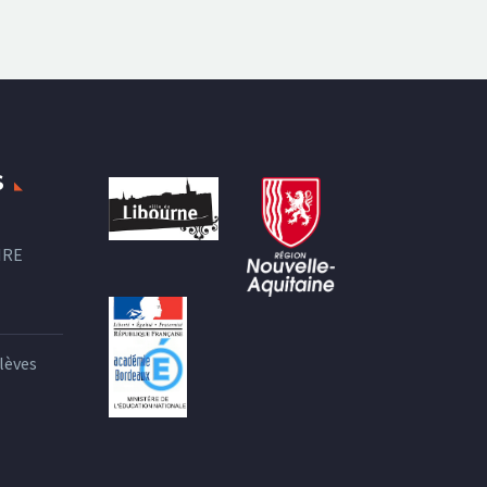
S
IRE
lèves