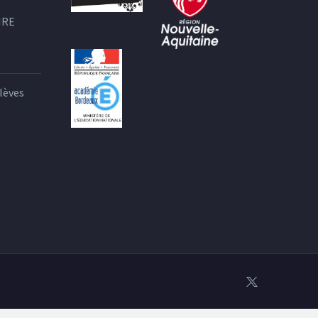
IRE
lèves