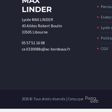
Parco
Esidoc
Lycée MAX LINDER
43 Allées Robert Boulin
Lycée 
33505 Libourne
Politi
05 57 51 16 08
CGU
ce.0330088s@ac-bordeaux.fr
2020 © Tous droits réservés | Conçu par