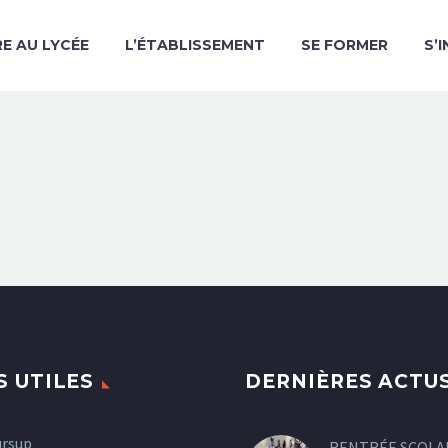
RE AU LYCÉE
L’ÉTABLISSEMENT
SE FORMER
S’
S UTILES
DERNIÈRES ACTU
ursup
RENTRÉE SCOLA