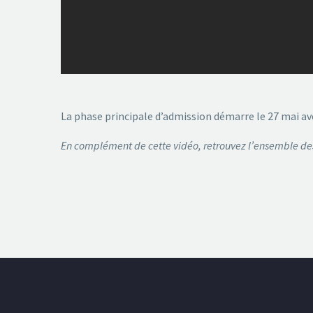
La phase principale d’admission démarre le 27 mai a
En complément de cette vidéo, retrouvez l’ensemble de