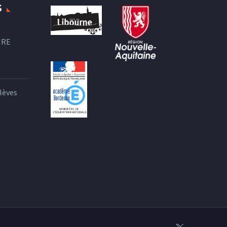
S
IRE
lèves