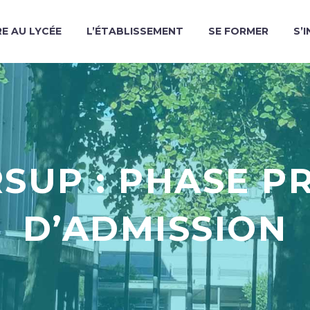
RE AU LYCÉE
L’ÉTABLISSEMENT
SE FORMER
S’
SUP : PHASE PR
D’ADMISSION