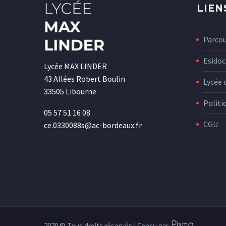
LIEN
Parco
Esidoc
Lycée MAX LINDER
43 Allées Robert Boulin
Lycée 
33505 Libourne
Politi
05 57 51 16 08
CGU
ce.0330088s@ac-bordeaux.fr
2020 © Tous droits réservés | Conçu par