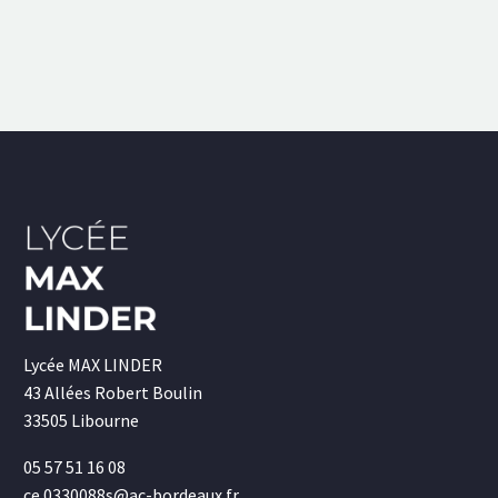
Lycée MAX LINDER
43 Allées Robert Boulin
33505 Libourne
05 57 51 16 08
ce.0330088s@ac-bordeaux.fr