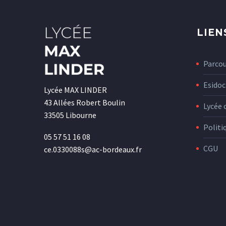
LIEN
Parco
Esidoc
Lycée MAX LINDER
43 Allées Robert Boulin
Lycée 
33505 Libourne
Politi
05 57 51 16 08
CGU
ce.0330088s@ac-bordeaux.fr