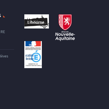
S
IRE
lèves