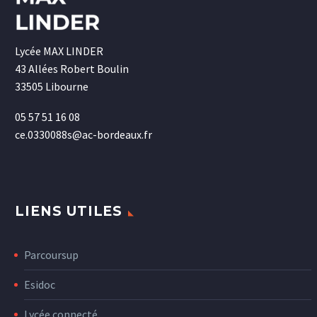
Lycée MAX LINDER
43 Allées Robert Boulin
33505 Libourne
05 57 51 16 08
ce.0330088s@ac-bordeaux.fr
LIENS UTILES
Parcoursup
Esidoc
Lycée connecté