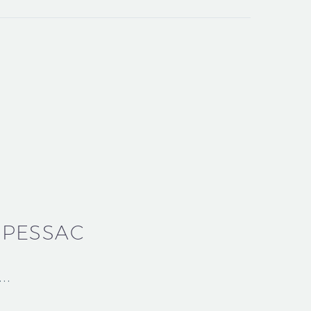
E PESSAC
lm…