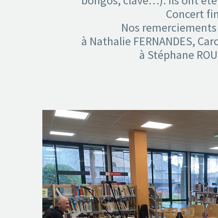
bongos, clave…). Ils ont ét
Concert fin
Nos remerciements à
à Nathalie FERNANDES, Caro
à Stéphane ROUS