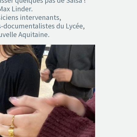
sser quelques pas de Salsa !
 Max Linder.
iciens intervenants,
s-documentalistes du Lycée,
velle Aquitaine.