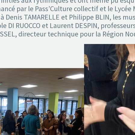
é initiés aux rythmiques et ont même pu esqui
ancé par le Pass’Culture collectif et le Lycée
 Denis TAMARELLE et Philippe BLIN, les mus
le DI RUOCCO et Laurent DESPIN, professeur
SEL, directeur technique pour la Région Nou