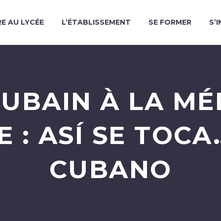
RE AU LYCÉE
L’ÉTABLISSEMENT
SE FORMER
S’
UBAIN À LA M
E : ASÍ SE TOCA
CUBANO