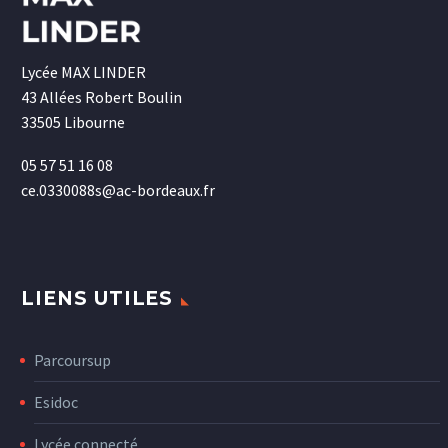
Lycée MAX LINDER
43 Allées Robert Boulin
33505 Libourne
05 57 51 16 08
ce.0330088s@ac-bordeaux.fr
LIENS UTILES
Parcoursup
Esidoc
Lycée connecté