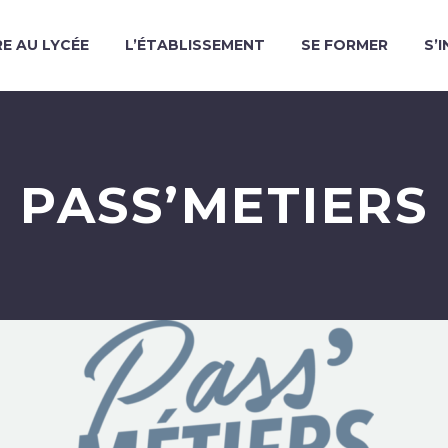
RE AU LYCÉE
L’ÉTABLISSEMENT
SE FORMER
S’
PASS’METIERS