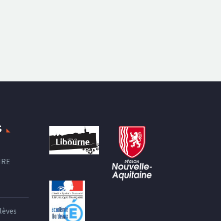
S
IRE
lèves