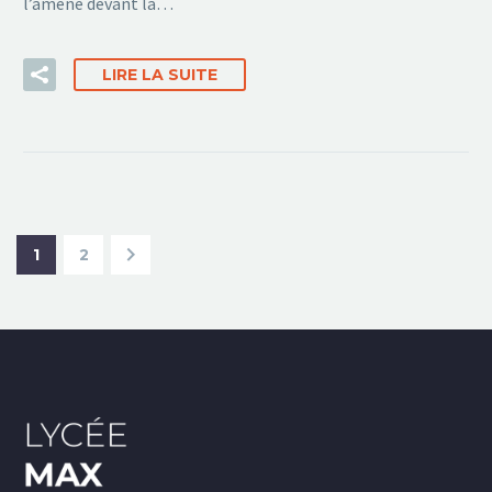
l’amène devant la…
LIRE LA SUITE
1
2